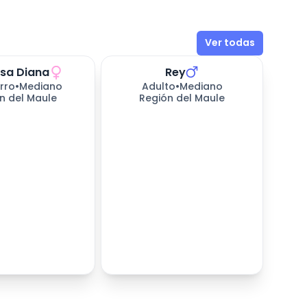
Ver todas
esa Diana
Rey
314
días esperando
rro
•
Mediano
Adulto
•
Mediano
n del Maule
Región del Maule