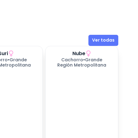
Ver todas
Suri
Nube
rro
•
Grande
Cachorro
•
Grande
Metropolitana
Región Metropolitana