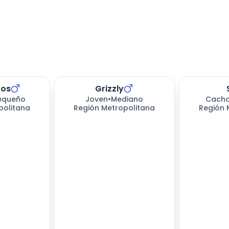
tos
Grizzly
equeño
Joven
•
Mediano
Cacho
politana
Región Metropolitana
Región 