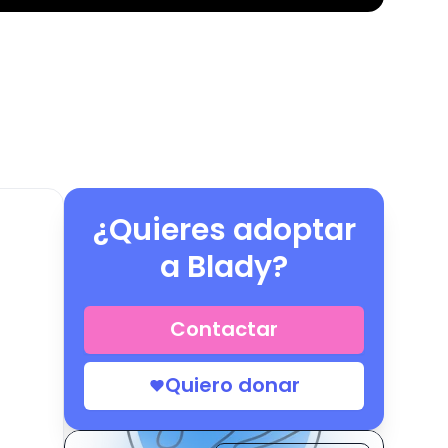
¿Quieres adoptar
a
Blady
?
Contactar
Quiero donar