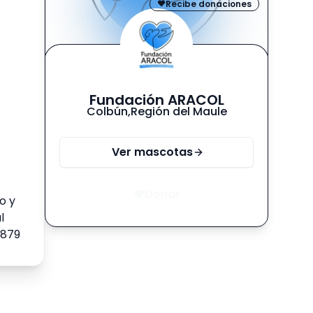
Recibe donaciones
Fundación ARACOL
Colbún
,
Región del Maule
Ver mascotas
Donar
o y
l
1879