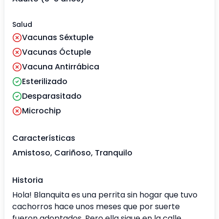
Salud
Vacunas Séxtuple
Vacunas Óctuple
Vacuna Antirrábica
Esterilizado
Desparasitado
Microchip
Características
Amistoso, Cariñoso, Tranquilo
Historia
Hola! Blanquita es una perrita sin hogar que tuvo
cachorros hace unos meses que por suerte
fueron adoptados. Pero ella sigue en la calle,