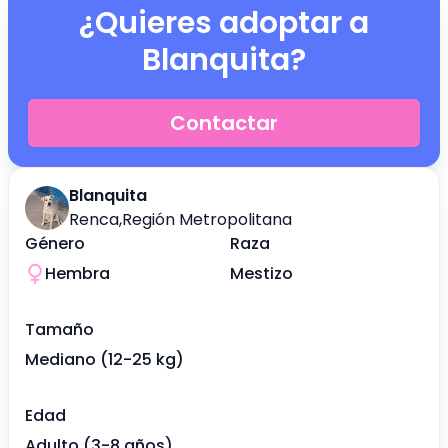
¿Quieres adoptar a
Blanquita
?
Contactar
Blanquita
Renca
,
Región Metropolitana
Género
Raza
Hembra
Mestizo
Tamaño
Mediano (12-25 kg)
Edad
Adulto (3-8 años)