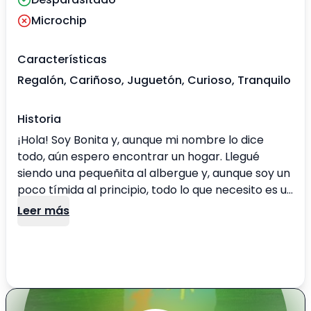
Microchip
Características
Regalón, Cariñoso, Juguetón, Curioso, Tranquilo
Historia
¡Hola! Soy Bonita y, aunque mi nombre lo dice
todo, aún espero encontrar un hogar. Llegué
siendo una pequeñita al albergue y, aunque soy un
poco tímida al principio, todo lo que necesito es un
poco de paciencia y cariño. A lo largo de mis 10
Leer más
años, he aprendido que la confianza se gana poco
a poco. Pero cuando me siento segura, soy la
compañía más amorosa y leal que puedas
imaginar. Me encanta jugar y correr, y si me
brindas amor y palabras amables, seré tu mejor
amiga sin dudarlo. A pesar de mi timidez inicial,