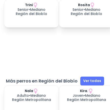
Trini
Rosita
652
días esperando
652
días esperando
Senior
•
Mediano
Senior
•
Mediano
Región del Biobío
Región del Biobío
Más perros en Región del Biobío
Ver todas
Nala
Kira.
Adulto
•
Mediano
Joven
•
Mediano
Región Metropolitana
Región Metropolitana