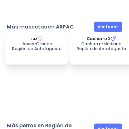
Más mascotas en ARPAC
Ver todas
Luz
Cachorro 2
383
días esperando
396
días esperando
Joven
•
Grande
Cachorro
•
Mediano
Región de Antofagasta
Región de Antofagasta
Más perros en Región de
Ver todas