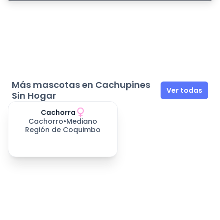
Más mascotas en Cachupines
Ver todas
Sin Hogar
Cachorra
393
días esperando
Cachorro
•
Mediano
Región de Coquimbo