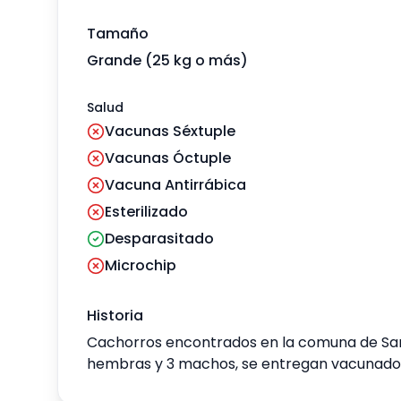
Tamaño
Grande (25 kg o más)
Salud
Vacunas Séxtuple
Vacunas Óctuple
Vacuna Antirrábica
Esterilizado
Desparasitado
Microchip
Historia
Cachorros encontrados en la comuna de San
hembras y 3 machos, se entregan vacunados