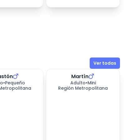
Ver todas
astón
Martín
to
•
Pequeño
Adulto
•
Mini
Metropolitana
Región Metropolitana