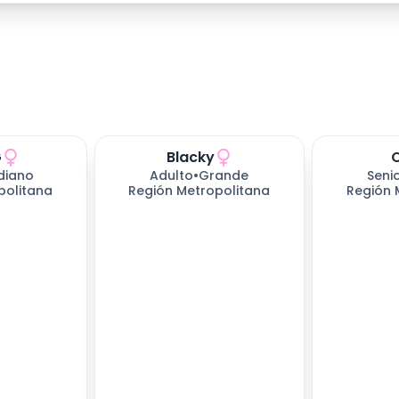
G
Blacky
do
168
días esperando
168
días es
diano
Adulto
•
Grande
Seni
politana
Región Metropolitana
Región 