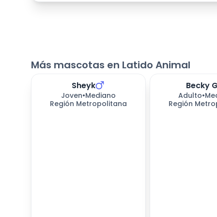
Más mascotas en Latido Animal
Sheyk
Becky 
168
días esperando
168
días esperan
Joven
•
Mediano
Adulto
•
Me
Región Metropolitana
Región Metro