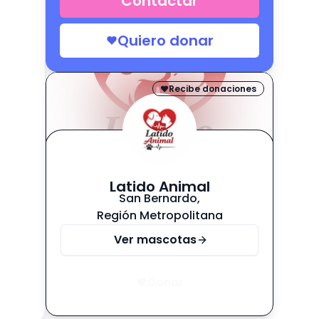
Contactar
Quiero donar
Recibe donaciones
Latido Animal
San Bernardo
,
Región Metropolitana
Ver mascotas
Donar