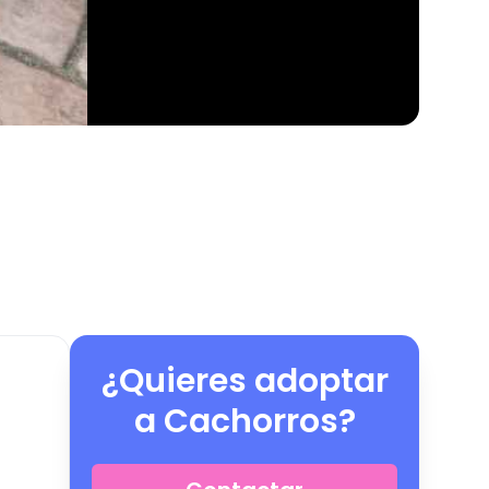
¿Quieres adoptar
a
Cachorros
?