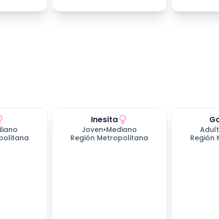
Inesita
G
iano
Joven
•
Mediano
Adul
politana
Región Metropolitana
Región 