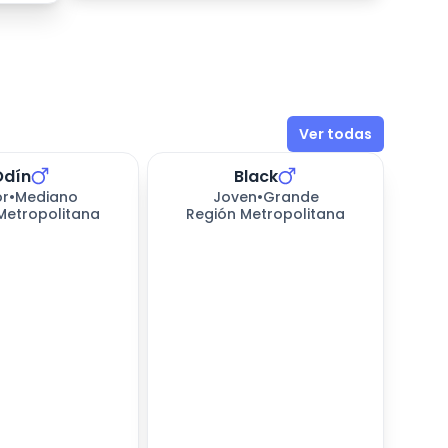
Ver todas
Odín
Black
perando
170
días esperando
or
•
Mediano
Joven
•
Grande
Metropolitana
Región Metropolitana