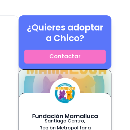
¿Quieres adoptar
a
Chico
?
Contactar
Fundación Mamalluca
Santiago Centro
,
Región Metropolitana