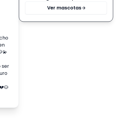
Ver mascotas
ucho
ten
🐶💫
 ser
guro
💔🐶