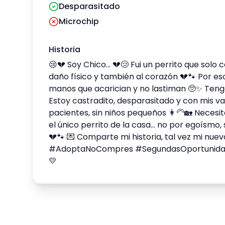
Desparasitado
Microchip
Historia
😢💔 Soy Chico... 💔😢 Fui un perrito que solo
daño físico y también al corazón 💔🐾 Por es
manos que acarician y no lastiman 🥺✨ Tengo 6
Estoy castradito, desparasitado y con mis va
pacientes, sin niños pequeños 👩‍🦳🏡 Neces
el único perrito de la casa... no por egoísmo
💔🐾 💌 Comparte mi historia, tal vez mi nu
#AdoptaNoCompres #SegundasOportunidades
💛