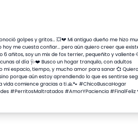
 conoció golpes y gritos... 💥💔 Mi antiguo dueño me hizo m
o hoy me cuesta confiar... pero aún quiero creer que exis
 añitos, soy un mix de fox terrier, pequeñito y valiente 
cunas al día 🩺❤️ Busco un hogar tranquilo, con adultos
ito mi espacio, tiempo, y mucho amor para sanar 💞 Quiero
, sino porque aún estoy aprendiendo lo que es sentirse se
eva vida comience gracias a ti 🙏🐾 #ChicoBuscaHogar
 #PerritosMaltratados #AmorYPaciencia #FinalFeliz 