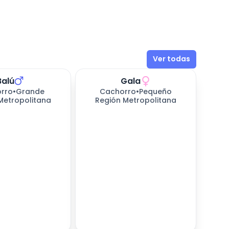
Ver todas
Balú
Gala
rro
•
Grande
Cachorro
•
Pequeño
Metropolitana
Región Metropolitana