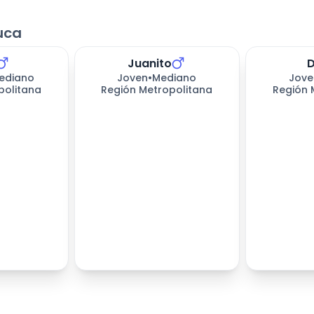
uca
Juanito
193
días es
ediano
Joven
•
Mediano
Jove
politana
Región Metropolitana
Región 