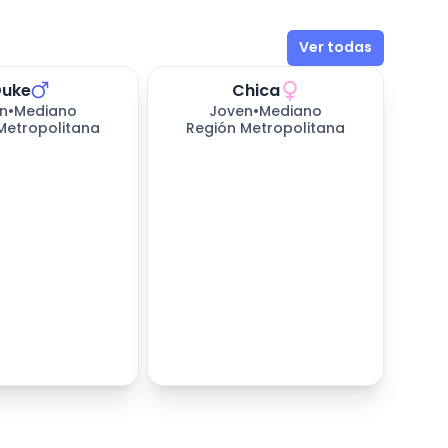
Ver todas
Duke
Chica
perando
248
días esperando
n
•
Mediano
Joven
•
Mediano
Metropolitana
Región Metropolitana