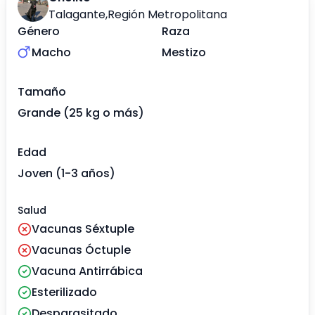
Talagante
,
Región Metropolitana
Género
Raza
Macho
Mestizo
Tamaño
Grande (25 kg o más)
Edad
Joven (1-3 años)
Salud
Vacunas Séxtuple
Vacunas Óctuple
Vacuna Antirrábica
Esterilizado
Desparasitado