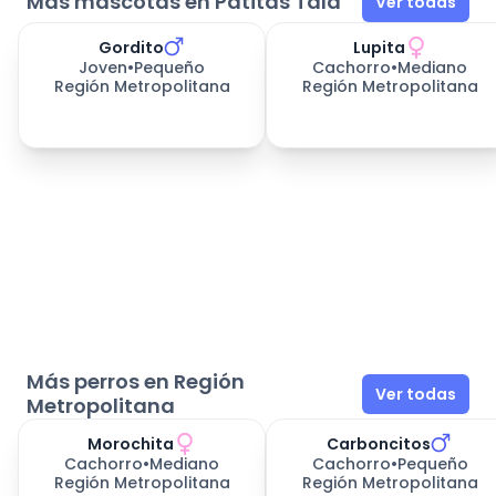
Más mascotas en Patitas Tala
Ver todas
Gordito
Lupita
377
días esperando
377
días esperando
Joven
•
Pequeño
Cachorro
•
Mediano
Región Metropolitana
Región Metropolitana
Más perros en Región
Ver todas
Metropolitana
Morochita
Carboncitos
Cachorro
•
Mediano
Cachorro
•
Pequeño
Región Metropolitana
Región Metropolitana