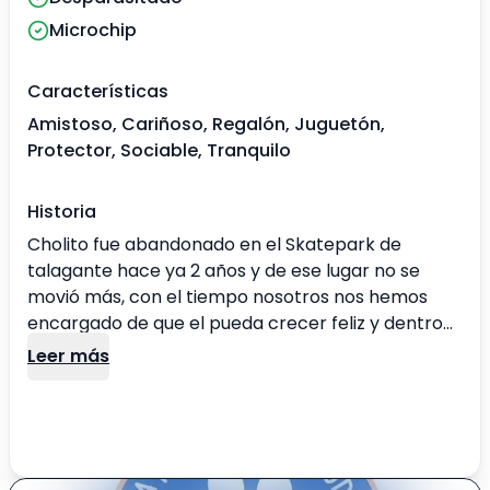
Microchip
Características
Amistoso, Cariñoso, Regalón, Juguetón,
Protector, Sociable, Tranquilo
Historia
Cholito fue abandonado en el Skatepark de
talagante hace ya 2 años y de ese lugar no se
movió más, con el tiempo nosotros nos hemos
encargado de que el pueda crecer feliz y dentro
de lo que cabe en su situación seguro, hasta la
Leer más
fecha no hemos conseguido temporales para
resguardarlo por lo que le tenemos una casita en
el lugar del que jamás se ha movido, cholito se
encuentrada castrado con chip y con sus
desparacitaciones al día. El es un bebe en un