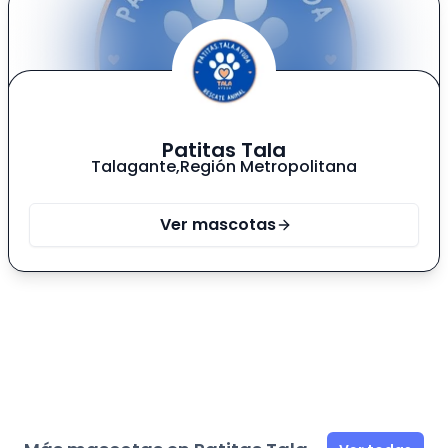
cuerpo grandote y solo espera encontrar una
familia para llenarlos de amor y alegrías ❤️‍🩹🐾🐶
Patitas Tala
Talagante
,
Región Metropolitana
Ver mascotas