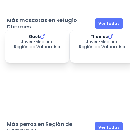
Más mascotas en Refugio
Ver todas
Dhermes
Black
Thomas
331
días esperando
331
días esperando
Joven
•
Mediano
Joven
•
Mediano
Región de Valparaíso
Región de Valparaíso
Más perros en Región de
Ver todas