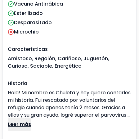
Vacuna Antirrábica
Esterilizado
Desparasitado
Microchip
Características
Amistoso, Regalón, Cariñoso, Juguetón,
Curioso, Sociable, Energético
Historia
Hola! Mi nombre es Chuleta y hoy quiero contarles
mi historia. Fui rescatada por voluntarios del
refugio cuando apenas tenía 2 meses. Gracias a
ellos y su gran ayuda, logré superar el parvovirus y
el distemper. Por eso, me reconocen como una
Leer más
gran luchadora. ✨ Me caracterizo por ser una
perrita amante del agua, muy juguetona y