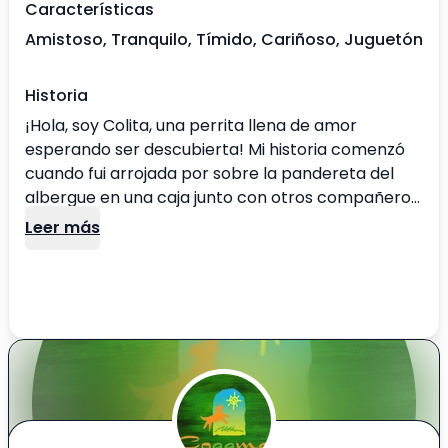
Características
Amistoso, Tranquilo, Tímido, Cariñoso, Juguetón
Historia
¡Hola, soy Colita, una perrita llena de amor
esperando ser descubierta! Mi historia comenzó
cuando fui arrojada por sobre la pandereta del
albergue en una caja junto con otros compañeros
peludos. A pesar de este inicio desgarrador, he
Leer más
demostrado ser una fuente inagotable de cariño.
Aproximadamente tengo 10 años, y aunque al
principio puedo parecer tímida, solo necesito unos
minutos para mostrarte todo mi afecto. Las tías
del albergue pueden atestiguar cómo, después de
un breve periodo, me transformo en una perrita
cariñosa, entregando abrazos y besos con alegría.
Adoptarme significa brindarle a una perrita
valiente la oportunidad de florecer y compartir