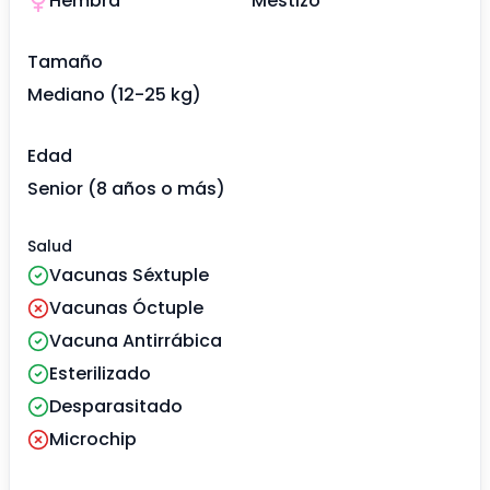
Hembra
Mestizo
Tamaño
Mediano (12-25 kg)
Edad
Senior (8 años o más)
Salud
Vacunas Séxtuple
Vacunas Óctuple
Vacuna Antirrábica
Esterilizado
Desparasitado
Microchip