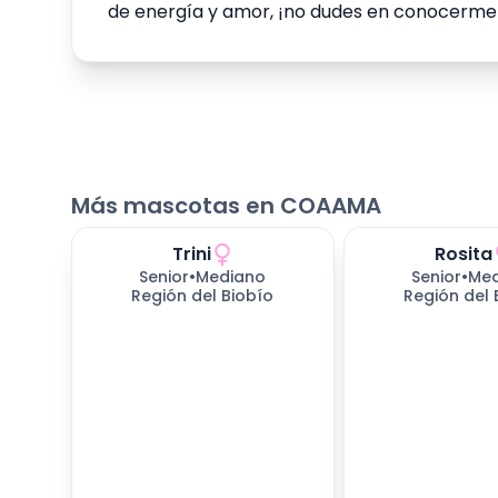
de energía y amor, ¡no dudes en conocerme! E
Más mascotas en COAAMA
Trini
Rosita
653
días esperando
653
días espera
Senior
•
Mediano
Senior
•
Me
Región del Biobío
Región del 