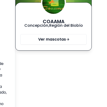
COAAMA
Concepción
,
Región del Biobío
Ver mascotas
de
y
 a
na
ado,
no