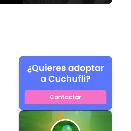
¿Quieres adoptar
a
Cuchufli
?
Contactar