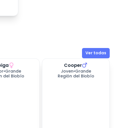
Ver todas
Giga
Cooper
sperando
655
días esperando
or
•
Grande
Joven
•
Grande
n del Biobío
Región del Biobío