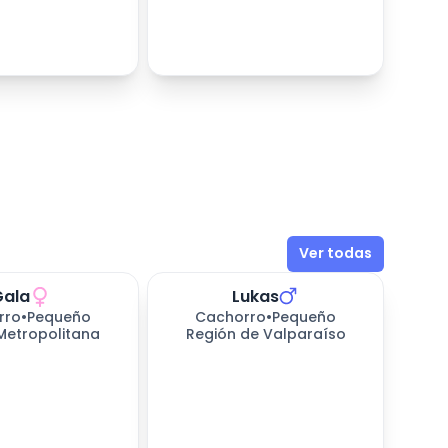
Ver todas
Gala
Lukas
rro
•
Pequeño
Cachorro
•
Pequeño
Metropolitana
Región de Valparaíso