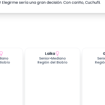
legirme sería una gran decisión. Con cariño, Cuchufli.
Laika
ndo
653
días esperando
653
días e
diano
Senior
•
Mediano
Seni
Biobío
Región del Biobío
Regió