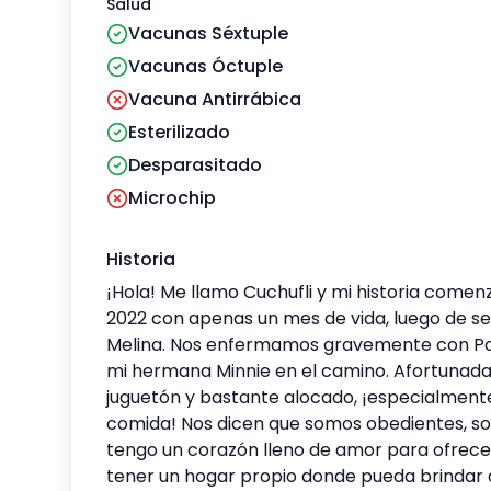
Salud
Vacunas Séxtuple
Vacunas Óctuple
Vacuna Antirrábica
Esterilizado
Desparasitado
Microchip
Historia
¡Hola! Me llamo Cuchufli y mi historia comen
2022 con apenas un mes de vida, luego de s
Melina. Nos enfermamos gravemente con Par
mi hermana Minnie en el camino. Afortunadam
juguetón y bastante alocado, ¡especialmente
comida! Nos dicen que somos obedientes, so
tengo un corazón lleno de amor para ofrecer
tener un hogar propio donde pueda brindar 