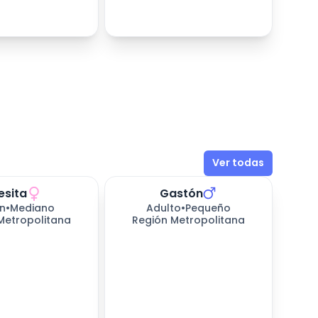
Ver todas
esita
Gastón
n
•
Mediano
Adulto
•
Pequeño
Metropolitana
Región Metropolitana