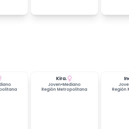
Kira.
In
diano
Joven
•
Mediano
Jove
politana
Región Metropolitana
Región 