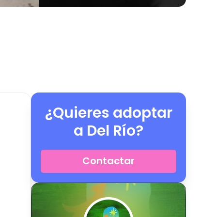
¿Quieres adoptar
a
Del Río
?
Contactar