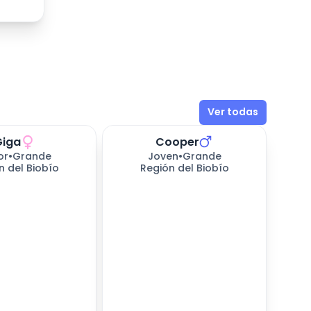
Ver todas
Giga
Cooper
sperando
655
días esperando
or
•
Grande
Joven
•
Grande
n del Biobío
Región del Biobío