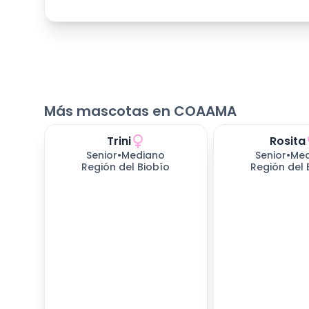
Más mascotas en COAAMA
Trini
Rosita
652
días esperando
652
días espera
Senior
•
Mediano
Senior
•
Me
Región del Biobío
Región del 