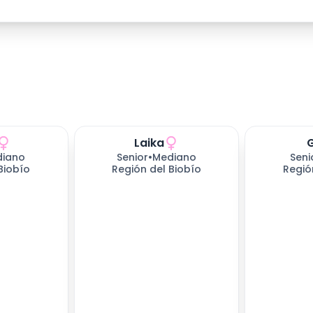
Laika
ndo
652
días esperando
652
días e
diano
Senior
•
Mediano
Seni
Biobío
Región del Biobío
Regió