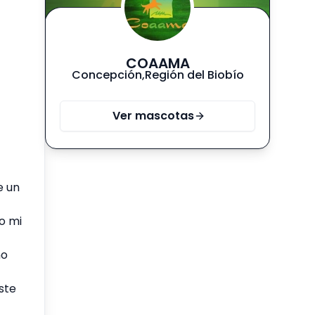
COAAMA
Concepción
,
Región del Biobío
Ver mascotas
e un
o mi
ño
ste