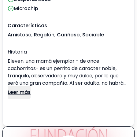
Microchip
Características
Amistoso, Regalón, Cariñoso, Sociable
Historia
Eleven, una mamá ejemplar - de once
cachorritos- es un perrita de caracter noble,
tranquilo, observadora y muy dulce, por lo que
será una gran compañía. Al ser adulta, no habrá
que preocuparse (tanto) por travesuras. Ya con
Leer más
sus bebitos más independientes y varios de ellos
adoptados, Eleven, la mamita que fue encontrada
muy preñada mendigando comida en Casablanca
- sabe que su momento ha llegado.