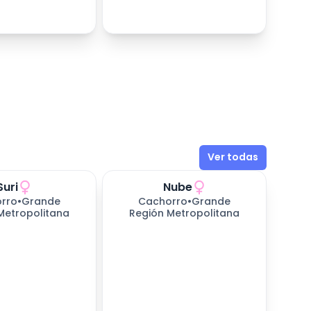
Ver todas
Suri
Nube
rro
•
Grande
Cachorro
•
Grande
Metropolitana
Región Metropolitana