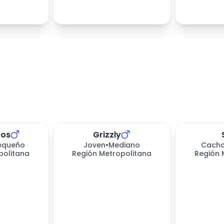
tos
Grizzly
equeño
Joven
•
Mediano
Cacho
politana
Región Metropolitana
Región 