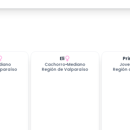
Eli
Pr
211
días es
diano
Cachorro
•
Mediano
Jove
lparaíso
Región de Valparaíso
Región 