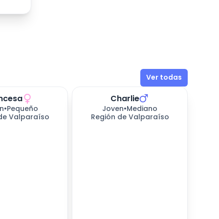
Ver todas
incesa
Charlie
perando
220
días esperando
n
•
Pequeño
Joven
•
Mediano
de Valparaíso
Región de Valparaíso