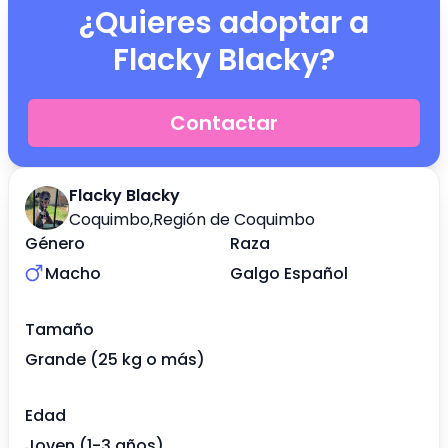
¿Quieres adoptar a
Flacky Blacky
?
Contactar
Flacky Blacky
Coquimbo
,
Región de Coquimbo
Género
Raza
Macho
Galgo Español
Tamaño
Grande (25 kg o más)
Edad
Joven (1-3 años)