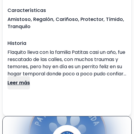
Características
Amistoso, Regalón, Cariñoso, Protector, Tímido,
Tranquilo
Historia
Flaquito lleva con la familia Patitas casi un año, fue
rescatado de las calles, con muchos traumas y
temores, pero hoy en día es un perrito feliz en su
hogar temporal donde poco a poco pudo confiar
en nosotros. Hoy esta en busca de una familia
Leer más
para entregar mucho amor ❤️‍🩹🐾