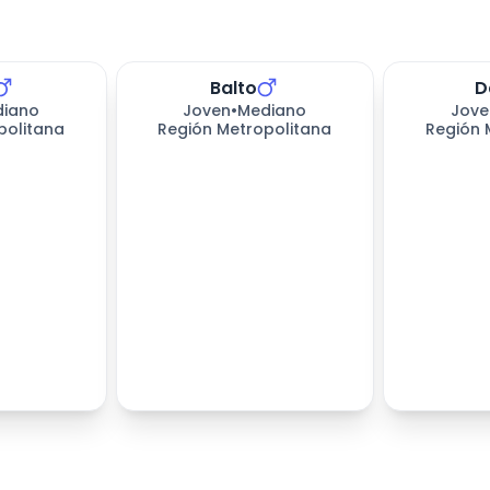
Balto
D
diano
Joven
•
Mediano
Jove
politana
Región Metropolitana
Región 