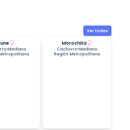
Ver todas
June
Morochita
rro
•
Mediano
Cachorro
•
Mediano
Metropolitana
Región Metropolitana