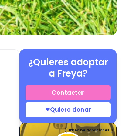
¿Quieres adoptar
a
Freya
?
Contactar
Quiero donar
Recibe donaciones