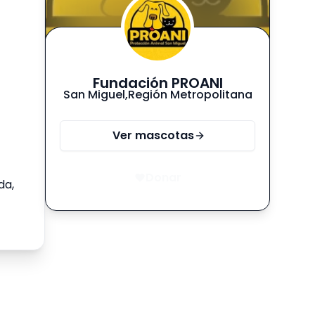
Fundación PROANI
San Miguel
,
Región Metropolitana
Ver mascotas
Donar
da,