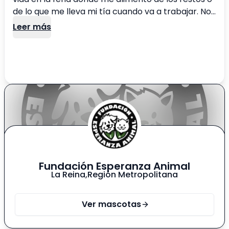
de lo que me lleva mi tía cuando va a trabajar. No
tengo problema en convivir con perros, de hecho
Leer más
tenía un amigo con el que dormía y un día
desapareció. Me gusta jugar, pero soy tranquilo.
Camino, observo y contemplo la vida.
Fundación Esperanza Animal
La Reina
,
Región Metropolitana
Ver mascotas