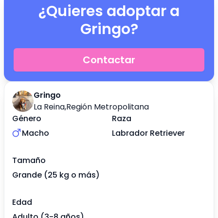
¿Quieres adoptar a
Gringo
?
Contactar
Gringo
La Reina
,
Región Metropolitana
Género
Raza
Macho
Labrador Retriever
Tamaño
Grande (25 kg o más)
Edad
Adulto (3-8 años)