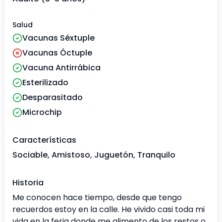
Salud
Vacunas Séxtuple
Vacunas Óctuple
Vacuna Antirrábica
Esterilizado
Desparasitado
Microchip
Características
Sociable, Amistoso, Juguetón, Tranquilo
Historia
Me conocen hace tiempo, desde que tengo
recuerdos estoy en la calle. He vivido casi toda mi
vida en la feria donde me alimento de los restos o