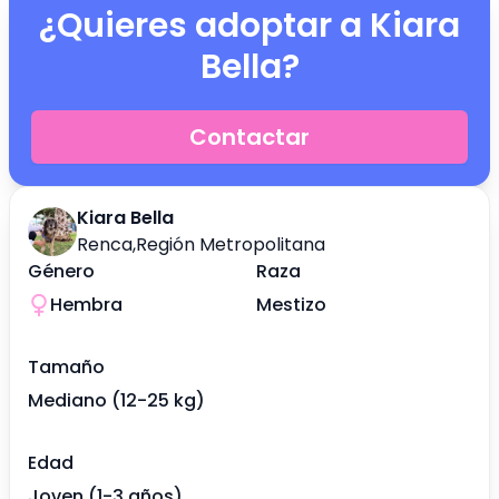
¿Quieres adoptar a
Kiara
Bella
?
Contactar
Kiara Bella
Renca
,
Región Metropolitana
Género
Raza
Hembra
Mestizo
Tamaño
Mediano (12-25 kg)
Edad
Joven (1-3 años)