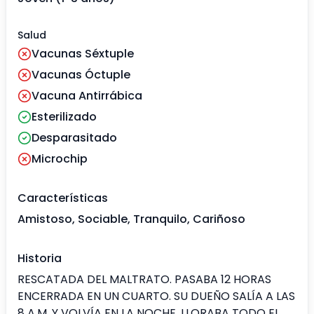
Salud
Vacunas Séxtuple
Vacunas Óctuple
Vacuna Antirrábica
Esterilizado
Desparasitado
Microchip
Características
Amistoso, Sociable, Tranquilo, Cariñoso
Historia
RESCATADA DEL MALTRATO. PASABA 12 HORAS
ENCERRADA EN UN CUARTO. SU DUEÑO SALÍA A LAS
8 A.M. Y VOLVÍA EN LA NOCHE. LLORABA TODO EL