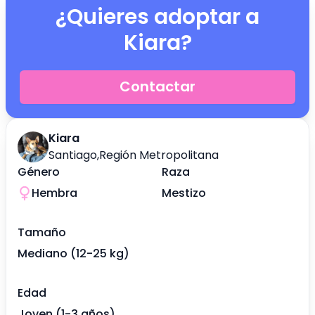
¿Quieres adoptar a
Kiara
?
Contactar
Kiara
Santiago
,
Región Metropolitana
Género
Raza
Hembra
Mestizo
Tamaño
Mediano (12-25 kg)
Edad
Joven (1-3 años)