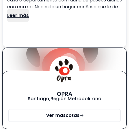
con correa. Necesita un hogar cariñoso que le de
cariño y protección para toda la vida.
Leer más
OPRA
Santiago
,
Región Metropolitana
Ver mascotas