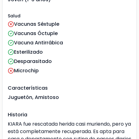
Salud
Vacunas Séxtuple
Vacunas Óctuple
Vacuna Antirrábica
Esterilizado
Desparasitado
Microchip
Características
Juguetón, Amistoso
Historia
KIARA fue rescatada herida casi muriendo, pero ya
está completamente recuperada. Es apta para
casa o departamento con rutina de paseos diarios