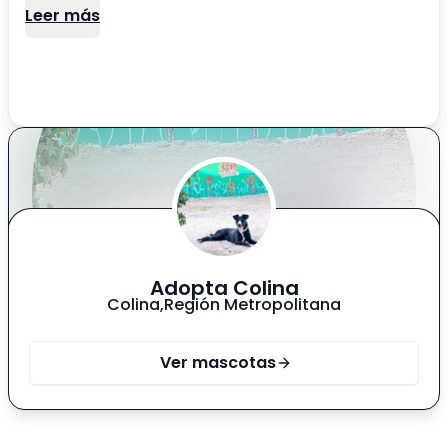
Debe tener 5 meses, aproximadamente. Creemos
Leer más
que será mediana a grande (20 a 25 kilos), porque
actualmente pesa 11 kilos.
Adopta Colina
Colina
,
Región Metropolitana
Ver mascotas