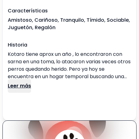
Características
Amistoso, Cariñoso, Tranquilo, Tímido, Sociable,
Juguetón, Regalón
Historia
Kotaro tiene aprox un año , lo encontraron con
sarna en una toma, lo atacaron varias veces otros
perros quedando herido. Pero ya hoy se
encuentra en un hogar temporal buscando una
familia que lo quiera, es tranquilo y paciente , se
Leer más
lleva con otros perros, le gusta pasear y
regalonear. Tamaño mediano pequeño (de nueve
a diez kilos)