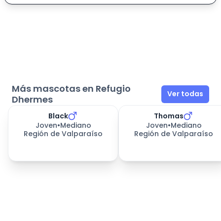
Más mascotas en Refugio
Ver todas
Dhermes
Black
Thomas
332
días esperando
332
días esperando
Joven
•
Mediano
Joven
•
Mediano
Región de Valparaíso
Región de Valparaíso