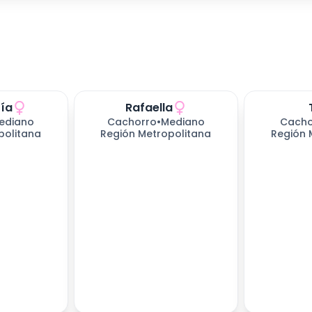
ría
Rafaella
ediano
Cachorro
•
Mediano
Cacho
politana
Región Metropolitana
Región 