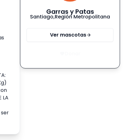
Garras y Patas
Santiago
,
Región Metropolitana
Ver mascotas
as
Donar
TA:
Kg)
con
E LA
 ser