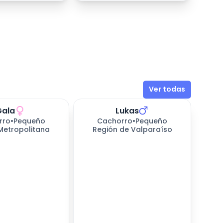
Ver todas
Gala
Lukas
rro
•
Pequeño
Cachorro
•
Pequeño
Metropolitana
Región de Valparaíso