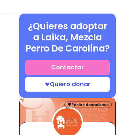
¿Quieres adoptar
a
Laika, Mezcla
Perro De Carolina
?
Contactar
Quiero donar
Recibe donaciones