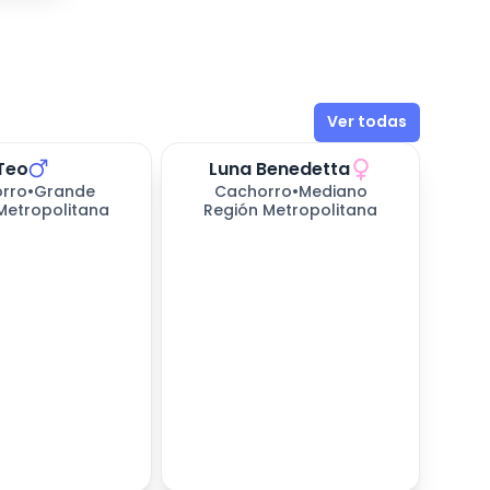
Ver todas
Teo
Luna Benedetta
rro
•
Grande
Cachorro
•
Mediano
Metropolitana
Región Metropolitana