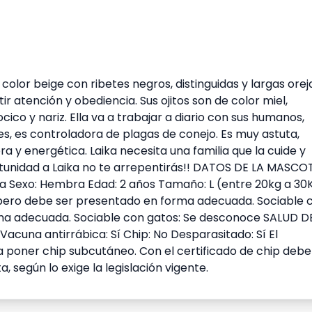
color beige con ribetes negros, distinguidas y largas orej
ir atención y obediencia. Sus ojitos son de color miel,
co y nariz. Ella va a trabajar a diario con sus humanos,
s, es controladora de plagas de conejo. Es muy astuta,
a y energética. Laika necesita una familia que la cuide y
rtunidad a Laika no te arrepentirás!! DATOS DE LA MASCO
na Sexo: Hembra Edad: 2 años Tamaño: L (entre 20kg a 30
í, pero debe ser presentado en forma adecuada. Sociable 
rma adecuada. Sociable con gatos: Se desconoce SALUD D
Vacuna antirrábica: Sí Chip: No Desparasitado: Sí El
a poner chip subcutáneo. Con el certificado de chip debe
, según lo exige la legislación vigente.