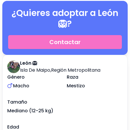
¿Quieres adoptar a
León
🦁
?
Contactar
León 🦁
Isla De Maipo
,
Región Metropolitana
Género
Raza
Macho
Mestizo
Tamaño
Mediano (12-25 kg)
Edad