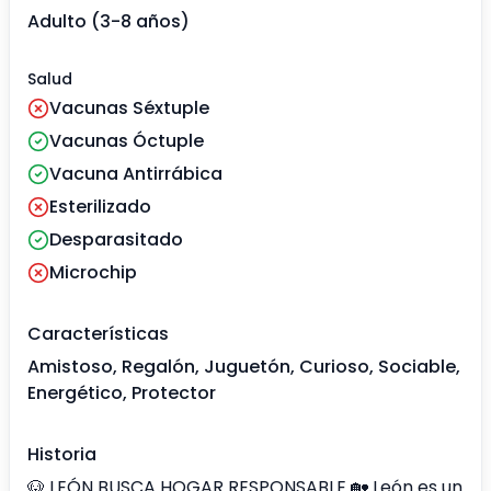
Adulto (3-8 años)
Salud
Vacunas Séxtuple
Vacunas Óctuple
Vacuna Antirrábica
Esterilizado
Desparasitado
Microchip
Características
Amistoso, Regalón, Juguetón, Curioso, Sociable,
Energético, Protector
Historia
🐶 LEÓN BUSCA HOGAR RESPONSABLE 🏡 León es un