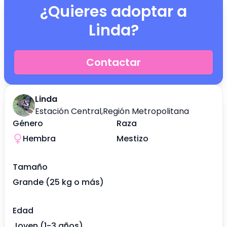
¿Quieres adoptar a
Linda
?
Contactar
Linda
Estación Central
,
Región Metropolitana
Género
Raza
Hembra
Mestizo
Tamaño
Grande (25 kg o más)
Edad
Joven (1-3 años)