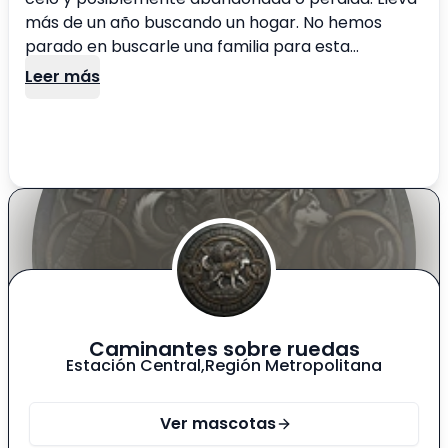
más de un año buscando un hogar. No hemos
parado en buscarle una familia para esta
juguetona. Necesita un gran espacio con arto
Leer más
cariño. Le fascina jugar y correr. Es muy sociable
con otros perros. Les ofrecemos, las facilidades
para su reubicación.
Caminantes sobre ruedas
Estación Central
,
Región Metropolitana
Ver mascotas