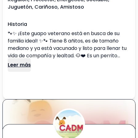
Juguetón, Cariñoso, Amistoso
Historia
🐾✨ ¡Este guapo veterano está en busca de su
familia ideal! ✨🐾 Tiene 8 añitos, es de tamaño
mediano y ya está vacunado y listo para llenar tu
vida de compañía y lealtad. 🐶❤️ Es un perrito
tranquilo, sabio y lleno de amor por dar. Disfruta
Leer más
de los paseos nocturnos bajo la luna 🌙, y es un
excelente protector de los más pequeños del
hogar 👦🛡️. Sueña con una familia que lo valore por
todo lo que es: un compañero fiel, cariñoso y
noble, que solo quiere un lugar donde sentirse
amado. 💕🏡 📩 ¿Le das la oportunidad de ser parte
de tu vida? Escríbenos para adoptarlo o
conocerlo mejor. ¡Compartiendo también ayudas
mucho! 🙌