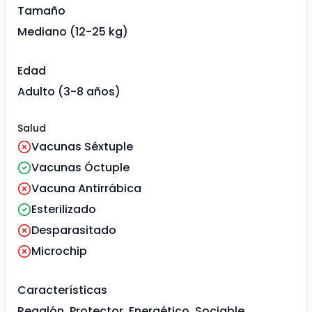
Tamaño
Mediano (12-25 kg)
Edad
Adulto (3-8 años)
Salud
Vacunas Séxtuple
Vacunas Óctuple
Vacuna Antirrábica
Esterilizado
Desparasitado
Microchip
Características
Regalón, Protector, Energético, Sociable,