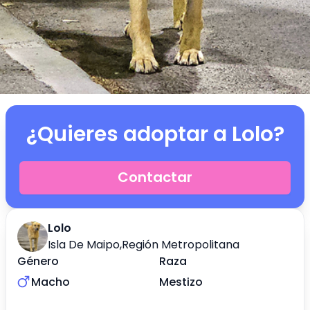
¿Quieres adoptar a
Lolo
?
Contactar
Lolo
Isla De Maipo
,
Región Metropolitana
Género
Raza
Macho
Mestizo