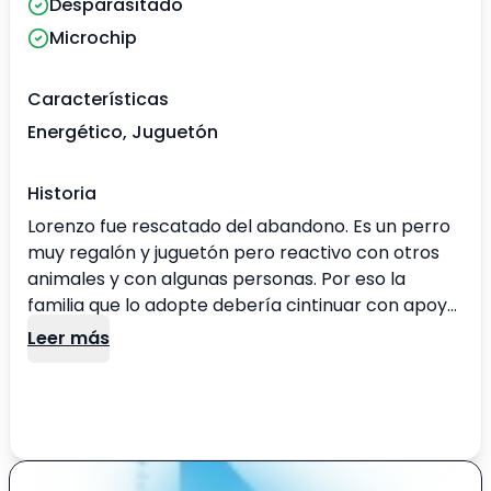
Desparasitado
Microchip
Características
Energético, Juguetón
Historia
Lorenzo fue rescatado del abandono. Es un perro
muy regalón y juguetón pero reactivo con otros
animales y con algunas personas. Por eso la
familia que lo adopte debería cintinuar con apoyo
con entrenador y / u etólogo,
Leer más