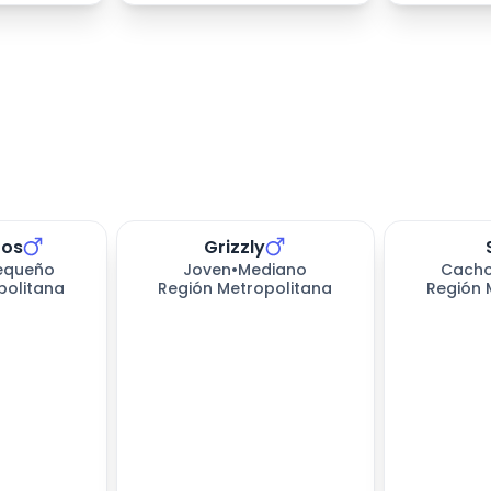
tos
Grizzly
equeño
Joven
•
Mediano
Cacho
politana
Región Metropolitana
Región 