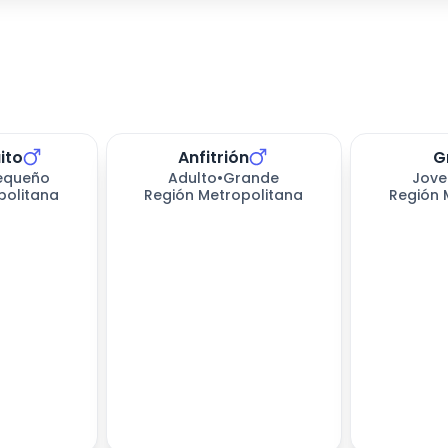
ito
Anfitrión
G
equeño
Adulto
•
Grande
Jove
politana
Región Metropolitana
Región 