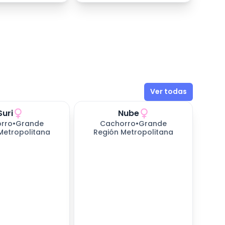
Ver todas
Suri
Nube
rro
•
Grande
Cachorro
•
Grande
Metropolitana
Región Metropolitana