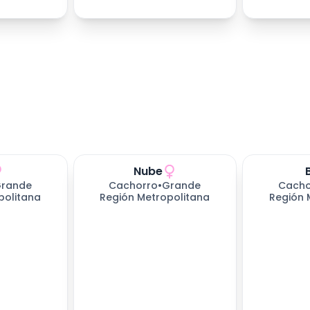
Nube
rande
Cachorro
•
Grande
Cacho
politana
Región Metropolitana
Región 