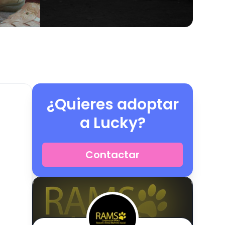
¿Quieres adoptar
a
Lucky
?
Contactar