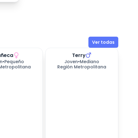
Ver todas
ñeca
Terry
n
•
Pequeño
Joven
•
Mediano
Metropolitana
Región Metropolitana