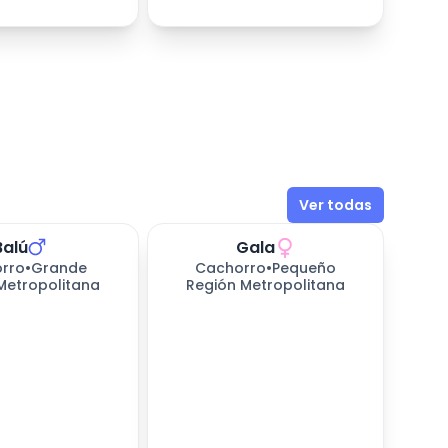
Ver todas
Balú
Gala
rro
•
Grande
Cachorro
•
Pequeño
Metropolitana
Región Metropolitana