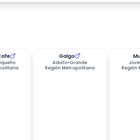
Cafe
Galgo
Mu
equeño
Adulto
•
Grande
Jove
politana
Región Metropolitana
Región 