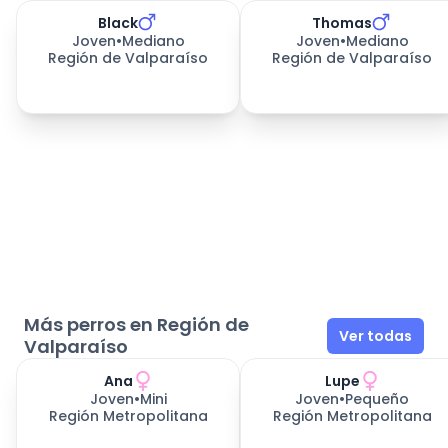
Black
Thomas
333
días esperando
333
días esperando
Joven
•
Mediano
Joven
•
Mediano
Región de Valparaíso
Región de Valparaíso
Más perros en Región de
Ver todas
Valparaíso
Ana
Lupe
Joven
•
Mini
Joven
•
Pequeño
Región Metropolitana
Región Metropolitana