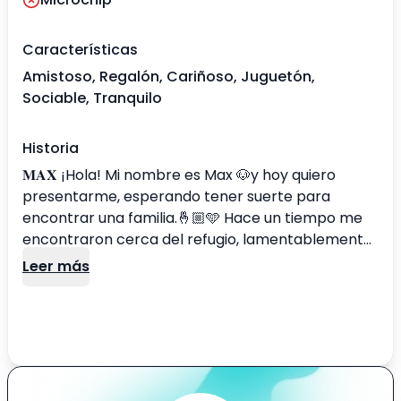
Características
Amistoso, Regalón, Cariñoso, Juguetón,
Sociable, Tranquilo
Historia
𝐌𝐀𝐗 ¡Hola! Mi nombre es Max 🐶y hoy quiero
presentarme, esperando tener suerte para
encontrar una familia.🤞🏼🩵 Hace un tiempo me
encontraron cerca del refugio, lamentablemente
había sido atropellado. Me hicieron varios
Leer más
exámenes y, por suerte, todo salió bien. Solo me
quedó una pequeña contusión en mi patita, por lo
que camino un poco cojo, pero es solo un detalle
que me hace único e inigualable. Soy un perrito
bastante guapo y muy tranquilo. Ademas, soy
súper amoroso, a veces un poco tímido, pero con