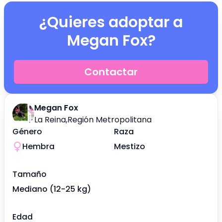
¿Quieres adoptar a
Megan Fox
?
Contactar
Megan Fox
La Reina
,
Región Metropolitana
Género
Raza
Hembra
Mestizo
Tamaño
Mediano (12-25 kg)
Edad