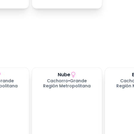
Nube
rande
Cachorro
•
Grande
Cacho
politana
Región Metropolitana
Región 