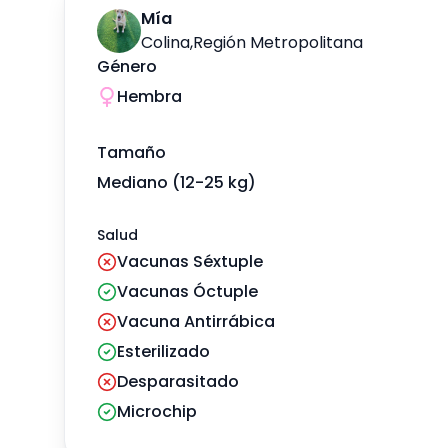
Mía
Colina
,
Región Metropolitana
Género
Hembra
Tamaño
Mediano (12-25 kg)
Salud
Vacunas Séxtuple
Vacunas Óctuple
Vacuna Antirrábica
Esterilizado
Desparasitado
Microchip