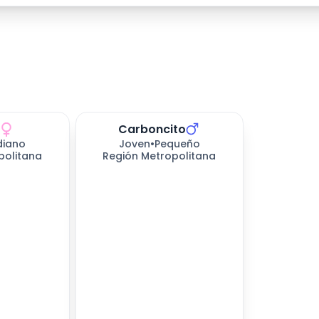
Carboncito
iano
Joven
•
Pequeño
politana
Región Metropolitana