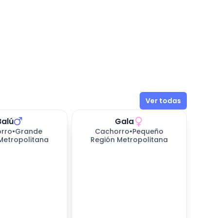
Ver todas
Balú
Gala
rro
•
Grande
Cachorro
•
Pequeño
Metropolitana
Región Metropolitana