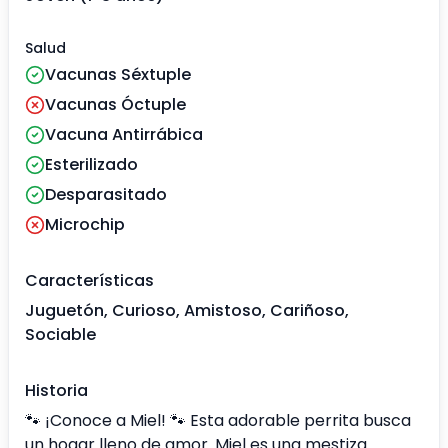
Salud
Vacunas Séxtuple
Vacunas Óctuple
Vacuna Antirrábica
Esterilizado
Desparasitado
Microchip
Características
Juguetón, Curioso, Amistoso, Cariñoso,
Sociable
Historia
🐾 ¡Conoce a Miel! 🐾 Esta adorable perrita busca
un hogar lleno de amor. Miel es una mestiza