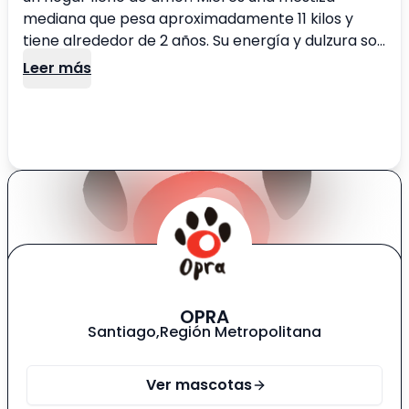
mediana que pesa aproximadamente 11 kilos y
tiene alrededor de 2 años. Su energía y dulzura son
contagiosas, ¡y está lista para convertirse en la
Leer más
mejor compañera! ✨ ¿Por qué adoptar a Miel? • Es
juguetona y cariñosa. • Se lleva bien con otros
perros y ama a las personas. Si estás interesado
en darle a Miel la familia que se merece,
¡escríbeme! 🏡❤️
OPRA
Santiago
,
Región Metropolitana
Ver mascotas