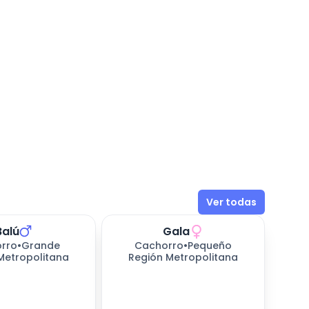
Ver todas
Balú
Gala
rro
•
Grande
Cachorro
•
Pequeño
Metropolitana
Región Metropolitana