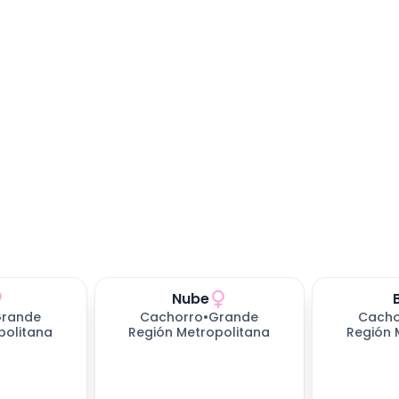
Nube
rande
Cachorro
•
Grande
Cacho
politana
Región Metropolitana
Región 