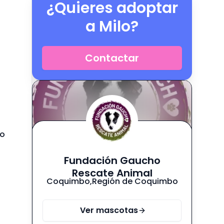
¿Quieres adoptar
a
Milo
?
Contactar
do
Fundación Gaucho
Rescate Animal
Coquimbo
,
Región de Coquimbo
Ver mascotas