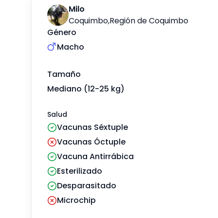
Milo
Coquimbo
,
Región de Coquimbo
Género
Macho
Tamaño
Mediano (12-25 kg)
Salud
Vacunas Séxtuple
Vacunas Óctuple
Vacuna Antirrábica
Esterilizado
Desparasitado
Microchip