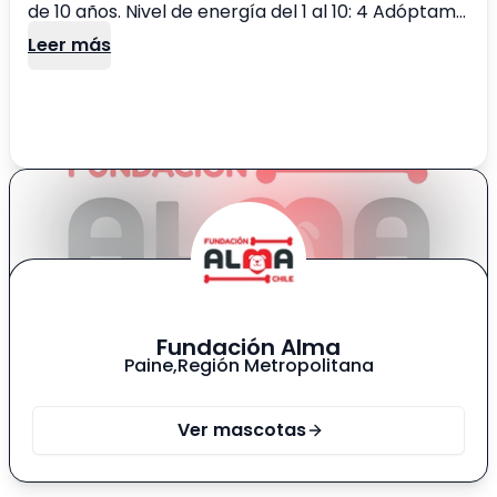
de 10 años. Nivel de energía del 1 al 10: 4 Adóptame
y te aseguro que nos cambiamos la vida para
Leer más
siempre🐾
Fundación Alma
Paine
,
Región Metropolitana
Ver mascotas