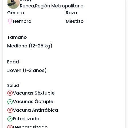
Renca
,
Región Metropolitana
Género
Raza
Hembra
Mestizo
Tamaño
Mediano (12-25 kg)
Edad
Joven (1-3 años)
Salud
Vacunas Séxtuple
Vacunas Óctuple
Vacuna Antirrábica
Esterilizado
Desparasitado