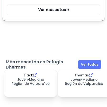
Ver mascotas
Más mascotas en Refugio
Ver todas
Dhermes
Black
Thomas
332
días esperando
332
días esperando
Joven
•
Mediano
Joven
•
Mediano
Región de Valparaíso
Región de Valparaíso