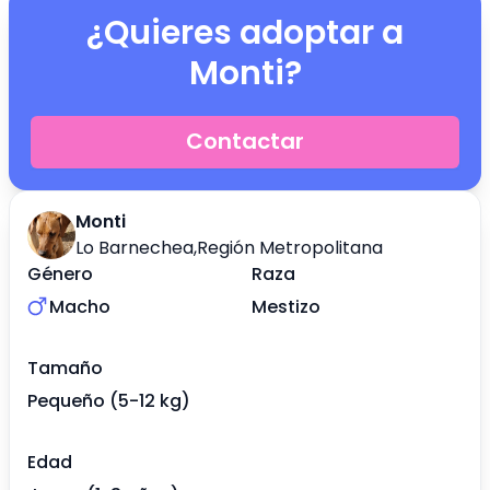
¿Quieres adoptar a
Monti
?
Contactar
Monti
Lo Barnechea
,
Región Metropolitana
Género
Raza
Macho
Mestizo
Tamaño
Pequeño (5-12 kg)
Edad