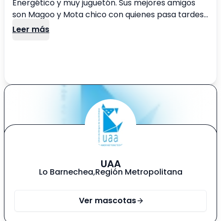
Energético y muy juguetón. Sus mejores amigos
son Magoo y Mota chico con quienes pasa tardes
enteras jugando. ☺️☺️🐾
Leer más
UAA
Lo Barnechea
,
Región Metropolitana
Ver mascotas