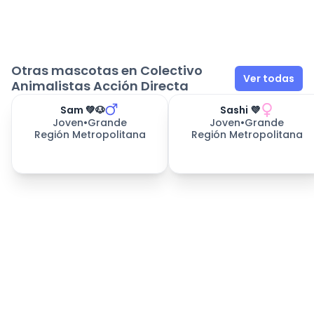
Otras mascotas en Colectivo
Ver todas
Animalistas Acción Directa
Sam 💚🐶
Sashi 💜
245
días esperando
Joven
•
Grande
Joven
•
Grande
Región Metropolitana
Región Metropolitana