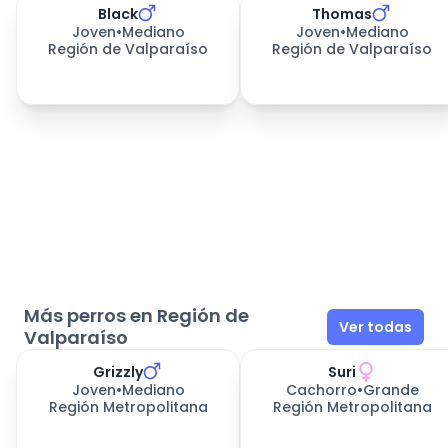
Black
Thomas
331
días esperando
331
días esperando
Joven
•
Mediano
Joven
•
Mediano
Región de Valparaíso
Región de Valparaíso
Más perros en Región de
Ver todas
Valparaíso
Grizzly
Suri
Joven
•
Mediano
Cachorro
•
Grande
Región Metropolitana
Región Metropolitana