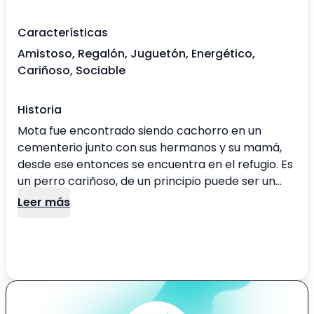
Características
Amistoso, Regalón, Juguetón, Energético,
Cariñoso, Sociable
Historia
Mota fue encontrado siendo cachorro en un
cementerio junto con sus hermanos y su mamá,
desde ese entonces se encuentra en el refugio. Es
un perro cariñoso, de un principio puede ser un
poco tímido, pero cuando lograr tener más
Leer más
confianza se vuelve un perrito amoroso, es
sociable con machos y hembras, no sabemos
como se lleva con gatos, ya que nunca ha
compartido con uno.