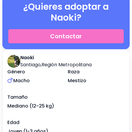
¿Quieres adoptar a
Naoki
?
Contactar
Naoki
Santiago
,
Región Metropolitana
Género
Raza
Macho
Mestizo
Tamaño
Mediano (12-25 kg)
Edad
Joven (1-3 años)