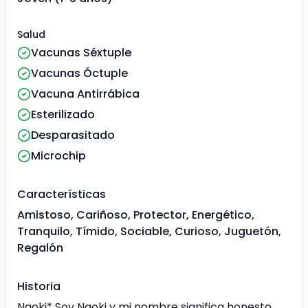
Salud
Vacunas Séxtuple
Vacunas Óctuple
Vacuna Antirrábica
Esterilizado
Desparasitado
Microchip
Características
Amistoso, Cariñoso, Protector, Energético,
Tranquilo, Tímido, Sociable, Curioso, Juguetón,
Regalón
Historia
Naoki* Soy Naoki y mi nombre significa honesto,