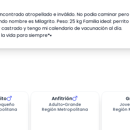
 encontrado atropellado e inválido. No podia caminar pero
ndo nombre es Milagrito. Peso: 25 kg Familia ideal: perrito
oy castrado y tengo mi calendario de vacunación al día.
la vida para siempre🐾
ito
Anfitrión
G
equeño
Adulto
•
Grande
Jove
politana
Región Metropolitana
Región 