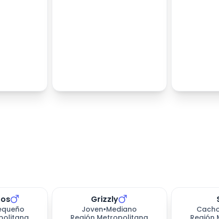
tos
Grizzly
equeño
Joven
•
Mediano
Cacho
politana
Región Metropolitana
Región 