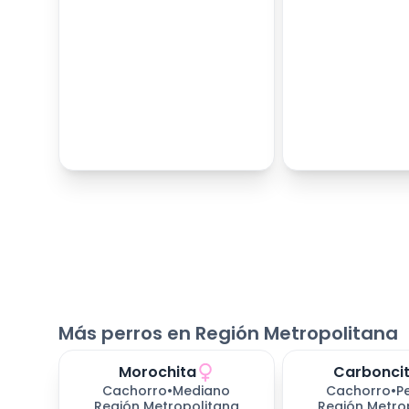
Más perros en Región Metropolitana
Morochita
Carbonci
Cachorro
•
Mediano
Cachorro
•
P
Región Metropolitana
Región Metro