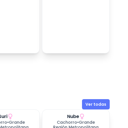
Ver todas
Suri
Nube
rro
•
Grande
Cachorro
•
Grande
Metropolitana
Región Metropolitana