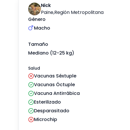
Nick
Paine
,
Región Metropolitana
Género
Macho
Tamaño
Mediano (12-25 kg)
Salud
Vacunas Séxtuple
Vacunas Óctuple
Vacuna Antirrábica
Esterilizado
Desparasitado
Microchip