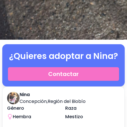
¿Quieres adoptar a
Nina
?
Contactar
Nina
Concepción
,
Región del Biobío
Género
Raza
Hembra
Mestizo