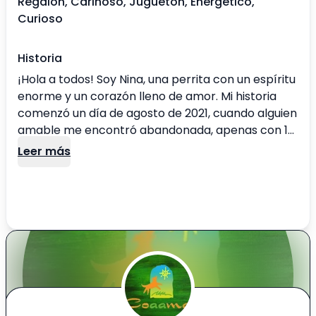
Regalón, Cariñoso, Juguetón, Energético,
Curioso
Historia
¡Hola a todos! Soy Nina, una perrita con un espíritu
enorme y un corazón lleno de amor. Mi historia
comenzó un día de agosto de 2021, cuando alguien
amable me encontró abandonada, apenas con 1
mes, y me llevó a este albergue que ahora
Leer más
considero mi hogar. Nací con una particularidad:
una malformación en una de mis patitas traseras
y otras singularidades médicas. Tengo un solo
riñón y no tengo órganos reproductores. ¡Pero no
dejes que esto te engañe! Estoy muy saludable y
rebozo de energía. Soy juguetona, loca y muy
cariñosa. Uno de mis pasatiempos favoritos es
jugar con el agua cuando limpian mi espacio. A mis
3 años, tengo una vitalidad que contagia a todos a