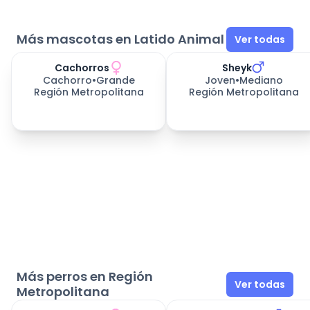
Más mascotas en Latido Animal
Ver todas
Cachorros
Sheyk
170
días esperando
Cachorro
•
Grande
Joven
•
Mediano
Región Metropolitana
Región Metropolitana
Más perros en Región
Ver todas
Metropolitana