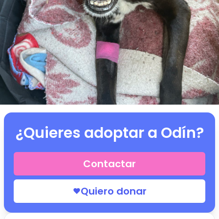
¿Quieres adoptar a
Odín
?
Contactar
Quiero donar