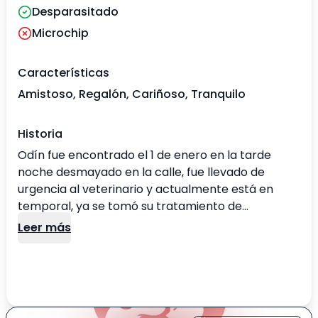
Desparasitado
Microchip
Características
Amistoso, Regalón, Cariñoso, Tranquilo
Historia
Odín fue encontrado el 1 de enero en la tarde
noche desmayado en la calle, fue llevado de
urgencia al veterinario y actualmente está en
temporal, ya se tomó su tratamiento de
medicamentos y los exámenes que le faltan para
Leer más
castrarlo los estamos viendo, pero están
detenidos por falta de fondos. El esta más
energético, más recuperado y espera a una
familia que le dé la oportunidad los últimos años
que le quedan de vida.