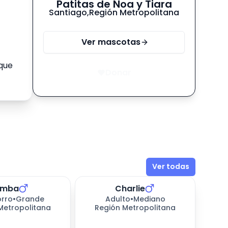
Patitas de Noa y Tiara
Santiago
,
Región Metropolitana
Ver mascotas
que
Donar
Ver todas
imba
Charlie
rro
•
Grande
Adulto
•
Mediano
Metropolitana
Región Metropolitana