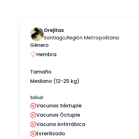
Orejitas
Santiago
,
Región Metropolitana
Género
Hembra
Tamaño
Mediano (12-25 kg)
Salud
Vacunas Séxtuple
Vacunas Óctuple
Vacuna Antirrábica
Esterilizado