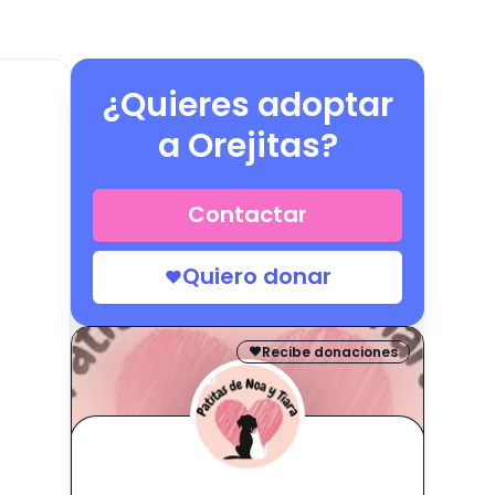
¿Quieres adoptar
a
Orejitas
?
Contactar
Quiero donar
Recibe donaciones