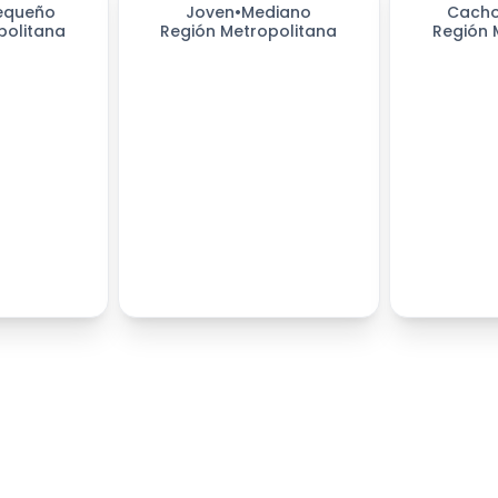
equeño
Joven
•
Mediano
Cacho
politana
Región Metropolitana
Región 