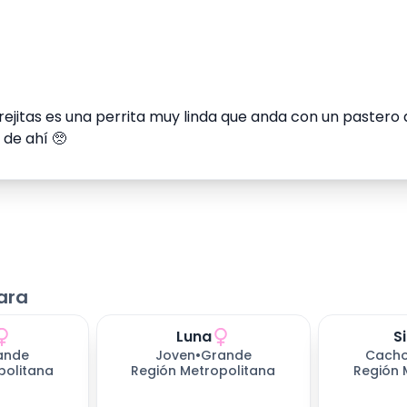
itas es una perrita muy linda que anda con un pastero 
 de ahí 🥺
ara
Luna
S
ande
Joven
•
Grande
Cacho
politana
Región Metropolitana
Región 