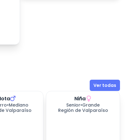
Ver todas
Mota
Niña
sperando
331
días esperando
rro
•
Mediano
Senior
•
Grande
de Valparaíso
Región de Valparaíso