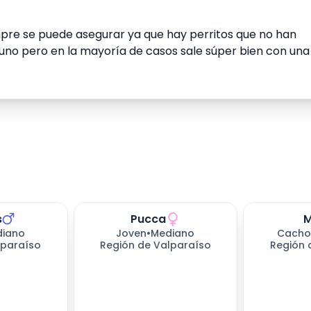
siempre se puede asegurar ya que hay perritos que no han
guno pero en la mayoría de casos sale súper bien con una
s
Pucca
ndo
330
días esperando
330
días e
iano
Joven
•
Mediano
Cacho
lparaíso
Región de Valparaíso
Región 