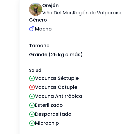
Orejón
Viña Del Mar
,
Región de Valparaíso
Género
Macho
Tamaño
Grande (25 kg o más)
Salud
Vacunas Séxtuple
Vacunas Óctuple
Vacuna Antirrábica
Esterilizado
Desparasitado
Microchip