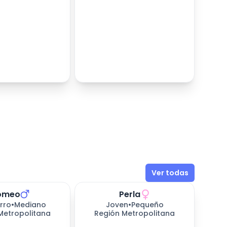
Ver todas
omeo
Perla
rro
•
Mediano
Joven
•
Pequeño
Metropolitana
Región Metropolitana