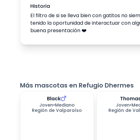
Historia
El filtro de si se lleva bien con gatitos no 
tenido la oportunidad de interactuar con al
buena presentación ❤️
Más mascotas en Refugio Dhermes
Black
Thoma
330
días esperando
330
días espera
Joven
•
Mediano
Joven
•
Med
Región de Valparaíso
Región de Va