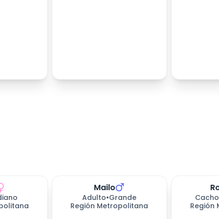
Mailo
R
iano
Adulto
•
Grande
Cacho
politana
Región Metropolitana
Región 