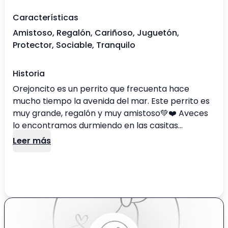
Características
Amistoso, Regalón, Cariñoso, Juguetón,
Protector, Sociable, Tranquilo
Historia
Orejoncito es un perrito que frecuenta hace
mucho tiempo la avenida del mar. Este perrito es
muy grande, regalón y muy amistoso💚❤️ Aveces
lo encontramos durmiendo en las casitas
comunitarias! Puedes ver más videos y fotos de él,
Leer más
en nuestro instagram @anonimos_costanera en
la sección de historias destacadas💛