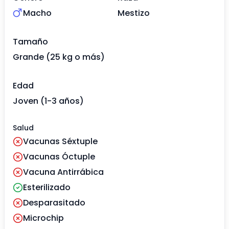
Macho
Mestizo
Tamaño
Grande (25 kg o más)
Edad
Joven (1-3 años)
Salud
Vacunas Séxtuple
Vacunas Óctuple
Vacuna Antirrábica
Esterilizado
Desparasitado
Microchip