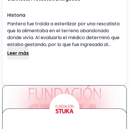
Historia
Pantera fue traída a esterilizar por una rescatista
que la alimentaba en el terreno abandonado
donde vivía. Al evaluarla el médico determinó que
estaba gestando, por lo que fue ingresada al
refugio y sus bebés nacieron bajo nuestros
Leer más
cuidados. Ha sido un reto ya que al inicio era muy
desconfiada y algo agresiva, pero al ganar
confianza demostró ser una perra muy cariñosa,
inteligente y fiel. Para adoptantes con experiencia,
idealmente para ser hija única, cuidará a su familia
como ningun otro perrito.