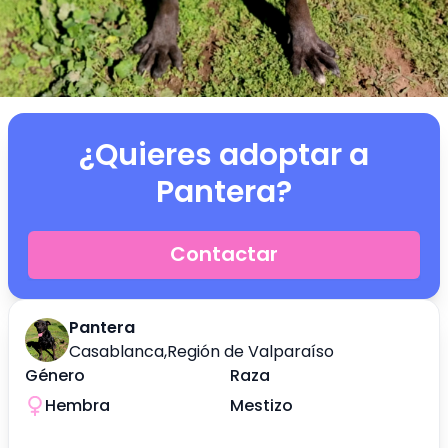
¿Quieres adoptar a
Pantera
?
Contactar
Pantera
Casablanca
,
Región de Valparaíso
Género
Raza
Hembra
Mestizo