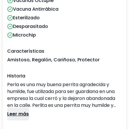
Vacunas Óctuple
Vacuna Antirrábica
Esterilizado
Desparasitado
Microchip
Características
Amistoso, Regalón, Cariñoso, Protector
Historia
Perla es una muy buena perrita agradecida y
humilde, fue utilizada para ser guardiana en una
empresa la cual cerró y la dejaron abandonada
en la calle. Perlita es una perrita muy humilde y
cariñosa. Merece una familia de verdad , quieres
Leer más
ser tu ? 👀Interesados en adoptar favor solicitar el
formulario de pre adopción contactando nos, los