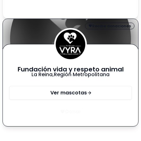
dejamos en periodo de adaptación de un mes
antes de decidir adoptarlos. Se dejan en tu hogar,
bañadita y perdumada listos para recibir mucho
amor
Recibe donaciones
Fundación vida y respeto animal
La Reina
,
Región Metropolitana
Ver mascotas
Donar